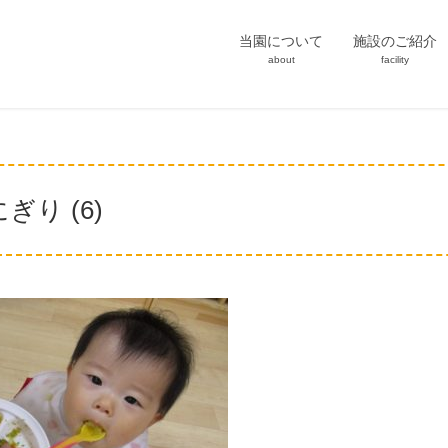
当園について
施設のご紹介
about
facility
り (6)