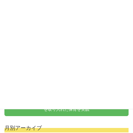
第3回 おゆうぎ会
お問い合わせ
お気軽にお問い合わせください
保育士・スタッフ募集
新卒から経験者まで大歓迎
天野式リトミック
を取り入れた保育を実践
月別アーカイブ