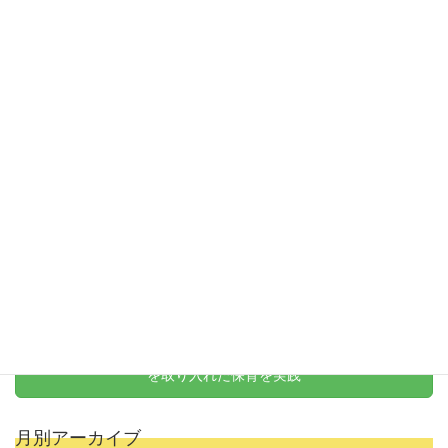
令和7年度ハロウィンイベント
お問い合わせ
お気軽にお問い合わせください
保育士・スタッフ募集
新卒から経験者まで大歓迎
天野式リトミック
を取り入れた保育を実践
月別アーカイブ