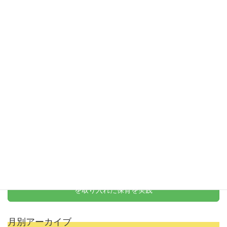
令和7年度 第4回運動会
お問い合わせ
お気軽にお問い合わせください
保育士・スタッフ募集
新卒から経験者まで大歓迎
天野式リトミック
を取り入れた保育を実践
月別アーカイブ